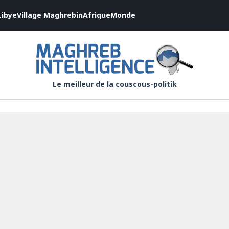
Libye
Village Maghrebin
Afrique
Monde
Le meilleur de la couscous-politik