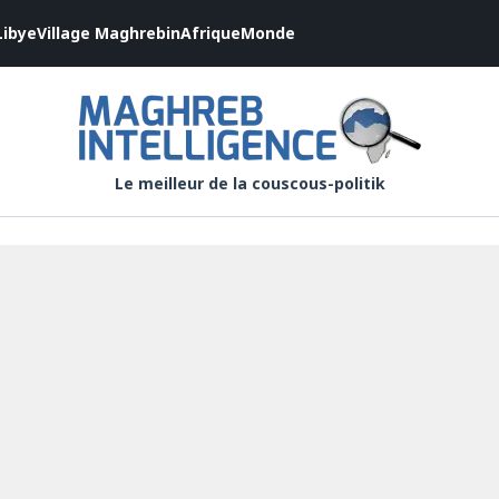
Libye
Village Maghrebin
Afrique
Monde
Le meilleur de la couscous-politik