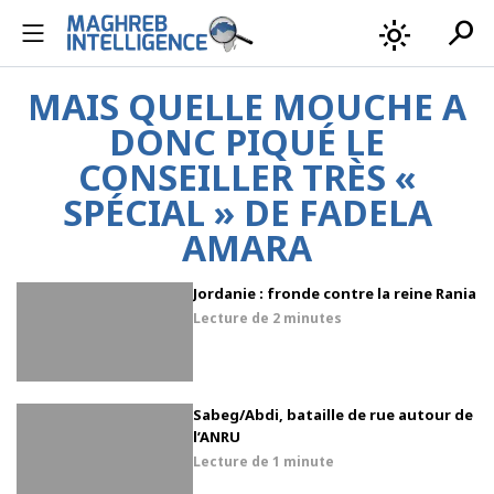
search
light_mode
MAIS QUELLE MOUCHE A
DONC PIQUÉ LE
CONSEILLER TRÈS «
SPÉCIAL » DE FADELA
AMARA
Jordanie : fronde contre la reine Rania
Lecture de
2 minutes
Sabeg/Abdi, bataille de rue autour de
l’ANRU
Lecture de
1 minute