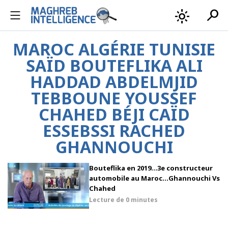
search
light_mode
MAROC ALGÉRIE TUNISIE
SAÏD BOUTEFLIKA ALI
HADDAD ABDELMJID
TEBBOUNE YOUSSEF
CHAHED BÉJI CAÏD
ESSEBSSI RACHED
GHANNOUCHI
Bouteflika en 2019…3e constructeur
automobile au Maroc…Ghannouchi Vs
Chahed
Lecture de
0 minutes