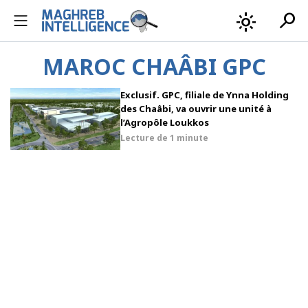
search
light_mode
MAROC CHAÂBI GPC
Exclusif. GPC, filiale de Ynna Holding
des Chaâbi, va ouvrir une unité à
l’Agropôle Loukkos
Lecture de
1 minute