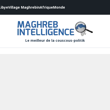
Libye
Village Maghrebin
Afrique
Monde
Le meilleur de la couscous-politik