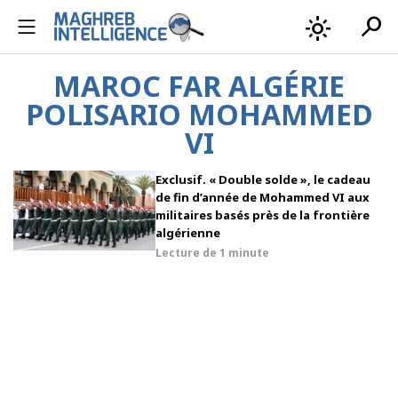
search
light_mode
MAROC FAR ALGÉRIE
POLISARIO MOHAMMED
VI
Exclusif. « Double solde », le cadeau
de fin d’année de Mohammed VI aux
militaires basés près de la frontière
algérienne
Lecture de
1 minute