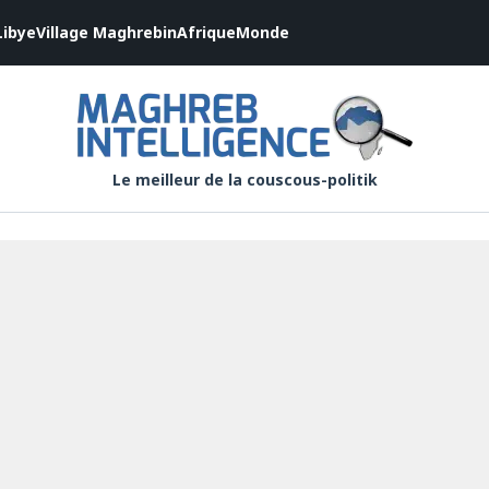
Libye
Village Maghrebin
Afrique
Monde
Le meilleur de la couscous-politik