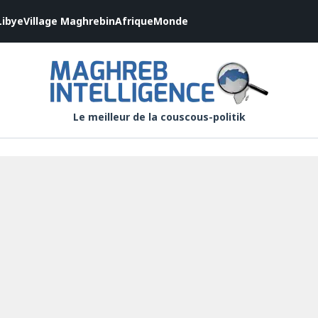
Libye
Village Maghrebin
Afrique
Monde
Le meilleur de la couscous-politik