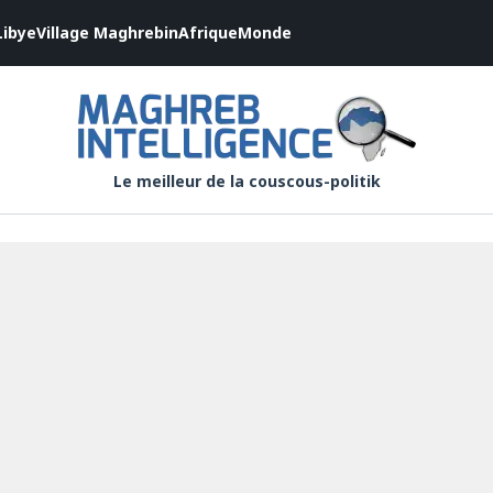
Libye
Village Maghrebin
Afrique
Monde
Le meilleur de la couscous-politik