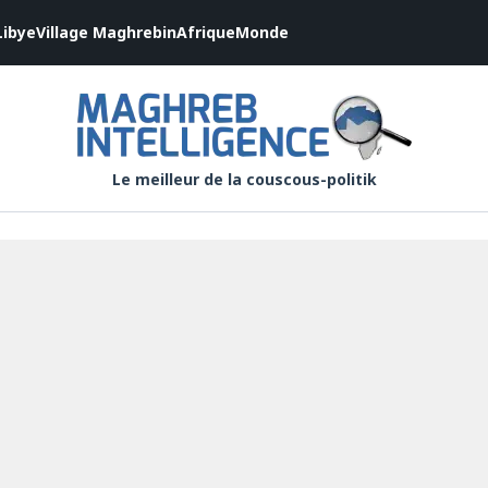
Libye
Village Maghrebin
Afrique
Monde
Le meilleur de la couscous-politik