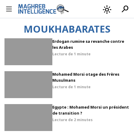
search
light_mode
MOUKHABARATES
Erdogan rumine sa revanche contre
les Arabes
Lecture de
1 minute
Mohamed Morsi otage des Frères
Musulmans
Lecture de
1 minute
Egypte : Mohamed Morsi un président
de transition ?
Lecture de
2 minutes