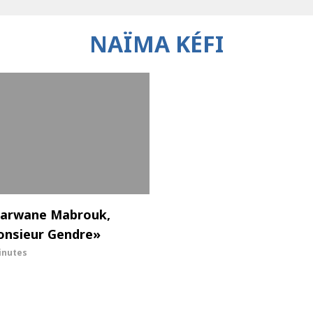
NAÏMA KÉFI
 Marwane Mabrouk,
onsieur Gendre»
inutes