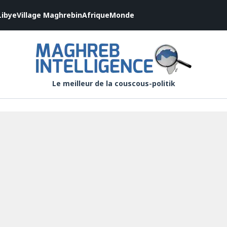
Libye
Village Maghrebin
Afrique
Monde
Le meilleur de la couscous-politik