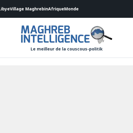
Libye
Village Maghrebin
Afrique
Monde
Le meilleur de la couscous-politik