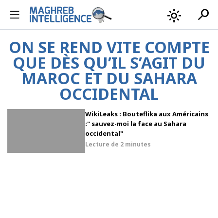
search
light_mode
ON SE REND VITE COMPTE
QUE DÈS QU’IL S’AGIT DU
MAROC ET DU SAHARA
OCCIDENTAL
WikiLeaks : Bouteflika aux Américains
:" sauvez-moi la face au Sahara
occidental"
Lecture de
2 minutes