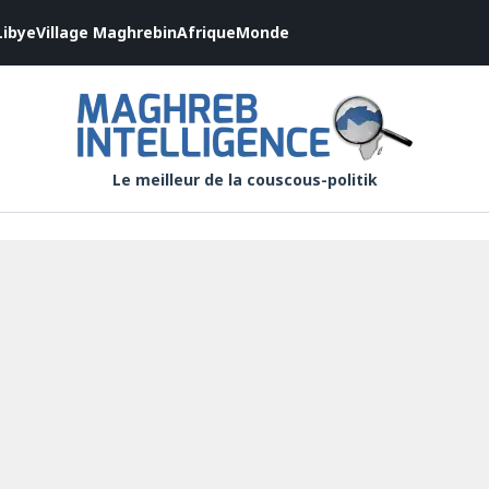
Libye
Village Maghrebin
Afrique
Monde
Le meilleur de la couscous-politik