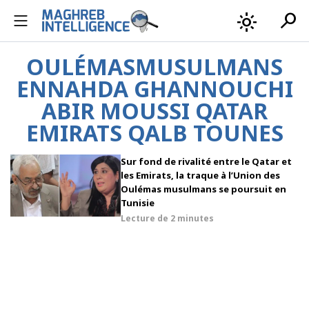
search
light_mode
OULÉMASMUSULMANS
ENNAHDA GHANNOUCHI
ABIR MOUSSI QATAR
EMIRATS QALB TOUNES
Sur fond de rivalité entre le Qatar et
les Emirats, la traque à l’Union des
Oulémas musulmans se poursuit en
Tunisie
Lecture de
2 minutes