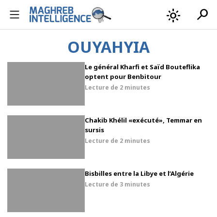
search
light_mode
OUYAHYIA
Le général Kharfi et Saïd Bouteflika
optent pour Benbitour
Lecture de
2 minutes
Chakib Khélil «exécuté», Temmar en
sursis
Lecture de
2 minutes
Bisbilles entre la Libye et l’Algérie
Lecture de
3 minutes