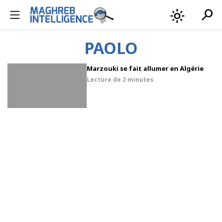
search
light_mode
PAOLO
Marzouki se fait allumer en Algérie
Lecture de
2 minutes