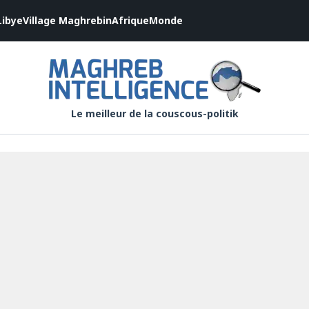
Libye
Village Maghrebin
Afrique
Monde
Le meilleur de la couscous-politik