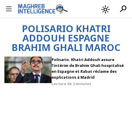
search
light_mode
POLISARIO KHATRI
ADDOUH ESPAGNE
BRAHIM GHALI MAROC
Polisario. Khatri Addouh assure
l’intérim de Brahim Ghali hospitalisé
en Espagne et Rabat réclame des
explications à Madrid
Lecture de
2 minutes