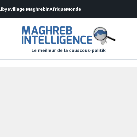
Libye
Village Maghrebin
Afrique
Monde
Le meilleur de la couscous-politik