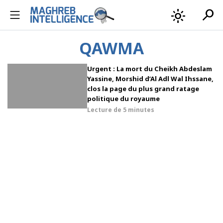
search
light_mode
QAWMA
Urgent : La mort du Cheikh Abdeslam
Yassine, Morshid d’Al Adl Wal Ihssane,
clos la page du plus grand ratage
politique du royaume
Lecture de
5 minutes