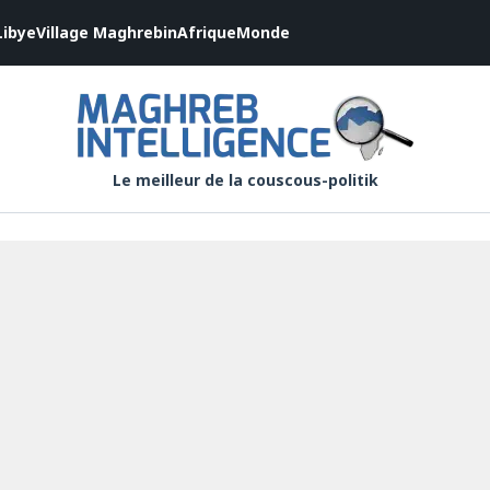
Libye
Village Maghrebin
Afrique
Monde
Le meilleur de la couscous-politik