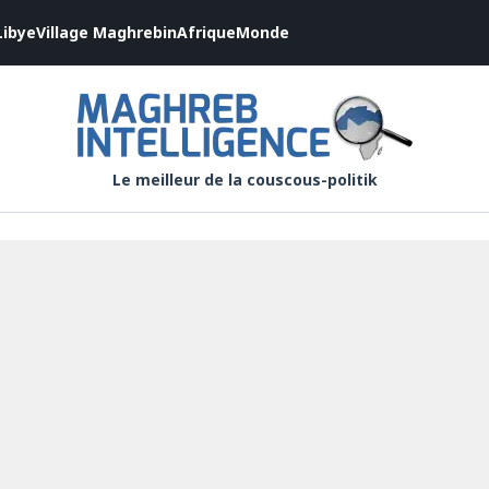
Libye
Village Maghrebin
Afrique
Monde
Le meilleur de la couscous-politik