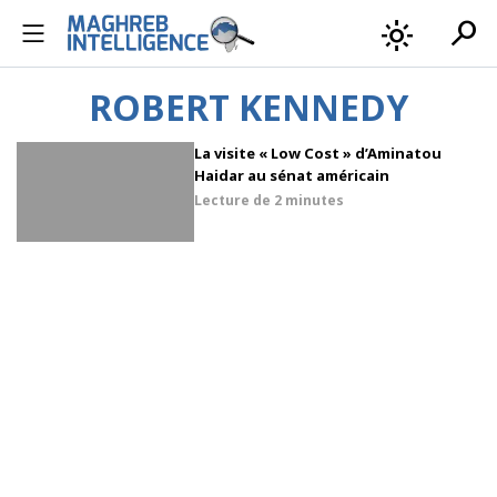
search
light_mode
ROBERT KENNEDY
La visite « Low Cost » d’Aminatou
Haidar au sénat américain
Lecture de
2 minutes