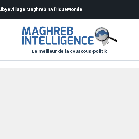
Libye
Village Maghrebin
Afrique
Monde
Le meilleur de la couscous-politik