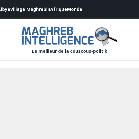
Libye
Village Maghrebin
Afrique
Monde
Le meilleur de la couscous-politik