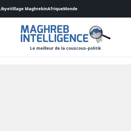
Libye
Village Maghrebin
Afrique
Monde
Le meilleur de la couscous-politik