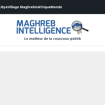
Libye
Village Maghrebin
Afrique
Monde
Le meilleur de la couscous-politik