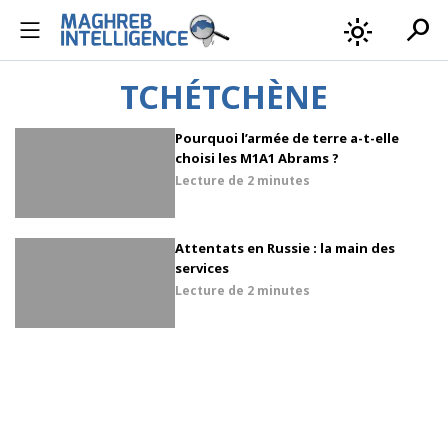
search
light_mode
TCHÉTCHÈNE
Pourquoi l’armée de terre a-t-elle
choisi les M1A1 Abrams ?
Lecture de
2 minutes
Attentats en Russie : la main des
services
Lecture de
2 minutes