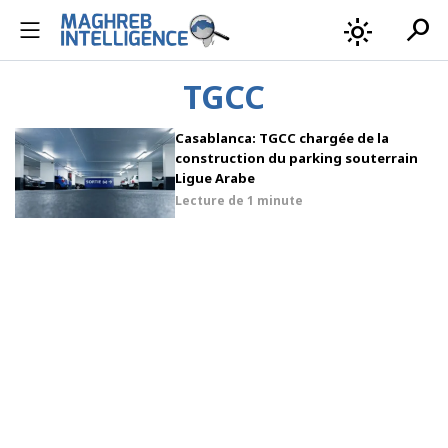
search
light_mode
TGCC
Casablanca: TGCC chargée de la
construction du parking souterrain
Ligue Arabe
Lecture de
1 minute