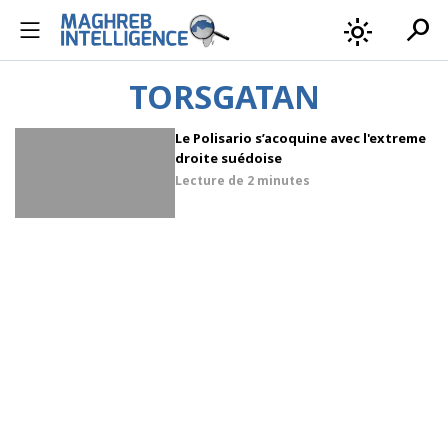
search
light_mode
TORSGATAN
Le Polisario s’acoquine avec l'extreme
droite suédoise
Lecture de
2 minutes