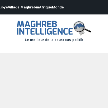
Libye
Village Maghrebin
Afrique
Monde
Le meilleur de la couscous-politik