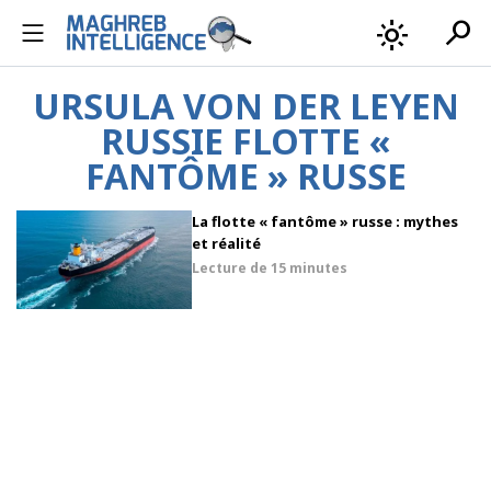
search
light_mode
URSULA VON DER LEYEN
RUSSIE FLOTTE «
FANTÔME » RUSSE
La flotte « fantôme » russe : mythes
et réalité
Lecture de
15 minutes