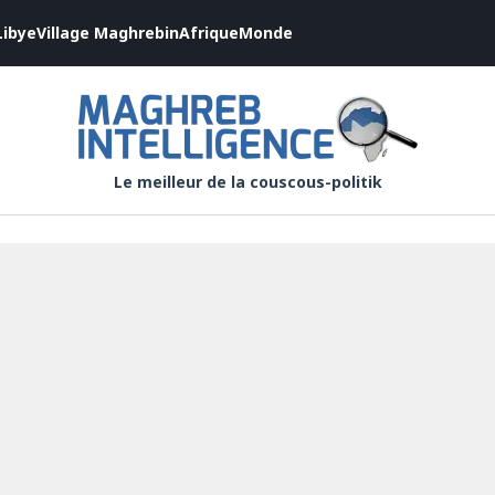
Libye
Village Maghrebin
Afrique
Monde
Le meilleur de la couscous-politik