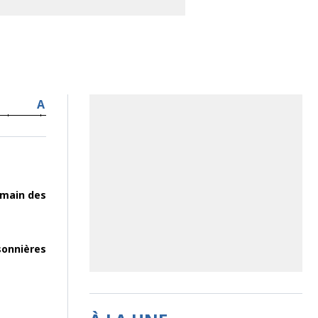
A
emain des
sonnières