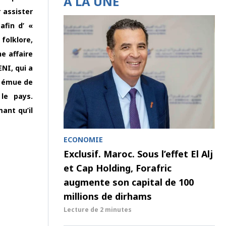
À LA UNE
 assister
afin d’ «
 folklore,
e affaire
NI, qui a
st émue de
le pays.
ant qu’il
ECONOMIE
Exclusif. Maroc. Sous l’effet El Alj
et Cap Holding, Forafric
augmente son capital de 100
millions de dirhams
Lecture de
2 minutes