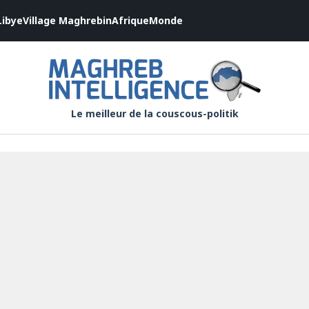
Libye
Village Maghrebin
Afrique
Monde
Le meilleur de la couscous-politik