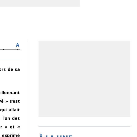
A
ors de sa
illonnant
vé » s’est
ui allait
 l’un des
r » et «
t exprimé