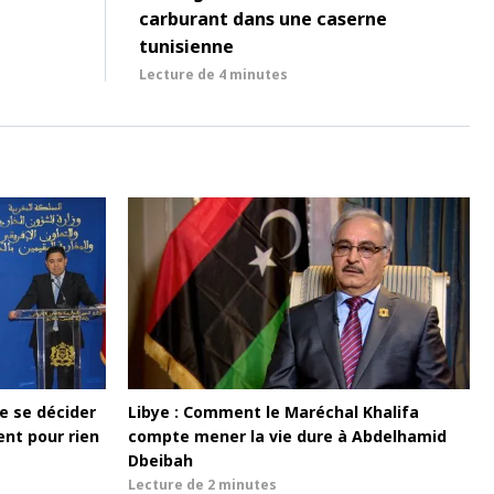
carburant dans une caserne
tunisienne
Lecture de
4 minutes
de se décider
Libye : Comment le Maréchal Khalifa
tent pour rien
compte mener la vie dure à Abdelhamid
Dbeibah
Lecture de
2 minutes