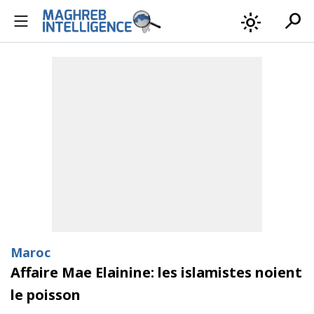
search
light_mode
Maroc
Affaire Mae Elainine: les islamistes noient
le poisson