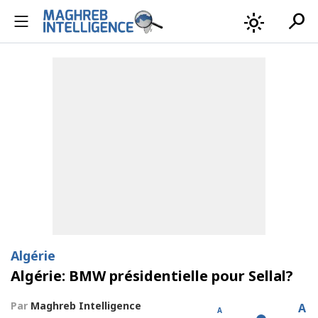
search
light_mode
Algérie
Algérie: BMW présidentielle pour Sellal?
Par
Maghreb Intelligence
A
A