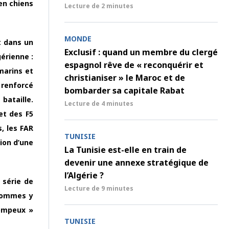
 en chiens
Lecture de
2 minutes
MONDE
t dans un
Exclusif : quand un membre du clergé
érienne :
espagnol rêve de « reconquérir et
marins et
christianiser » le Maroc et de
 renforcé
bombarder sa capitale Rabat
bataille.
Lecture de
4 minutes
et des F5
, les FAR
TUNISIE
ion d’une
La Tunisie est-elle en train de
devenir une annexe stratégique de
l’Algérie ?
 série de
Lecture de
9 minutes
’hommes y
pompeux »
TUNISIE