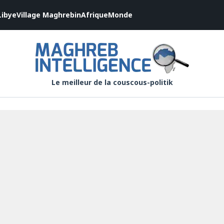
Libye
Village Maghrebin
Afrique
Monde
Le meilleur de la couscous-politik