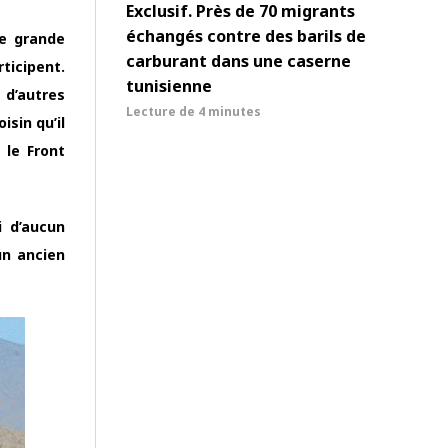
Exclusif. Près de 70 migrants
échangés contre des barils de
de grande
carburant dans une caserne
rticipent.
tunisienne
 d’autres
Lecture de
4 minutes
isin qu’il
 le Front
i d’aucun
un ancien