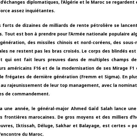
e d’échanges diplomatiques, l’Algérie et le Maroc se regardent
force assez inquiétantes.
s forts de dizaines de milliards de rente pétrolière se lancen
 Tout est bon à prendre pour l’Armée nationale populaire alg
 génération, des missiles chinois et nord-coréens, des sous-
ales ne restent pas les bras croisés. Le corps des blindés est
 qui ont fait leurs preuves dans de multiples champs de 
eurs américains F16 et de la modernisation de ses Mirage F1 
de frégates de dernière génération (Fremm et Sigma). En plus
nt au rajeunissement de leur top management, avec la nominat
ostes de commandement.
y a une année, le général-major Ahmed Gaïd Salah lance une
des frontières marocaines. De gros moyens et des milliers d
vres, Iktissah, Déluge, Sakhar et Balayage, est certes « 
l’encontre du Maroc.