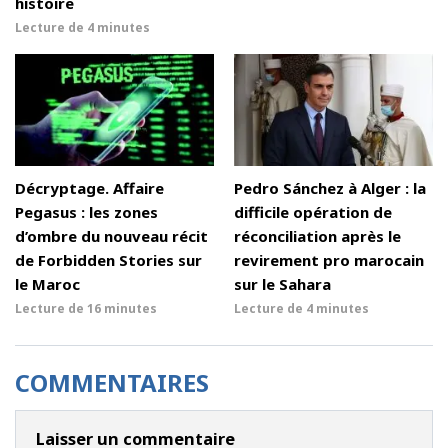
histoire
Lecture de
4 minutes
Décryptage. Affaire
Pedro Sánchez à Alger : la
Pegasus : les zones
difficile opération de
d’ombre du nouveau récit
réconciliation après le
de Forbidden Stories sur
revirement pro marocain
le Maroc
sur le Sahara
Lecture de
16 minutes
Lecture de
4 minutes
COMMENTAIRES
Laisser un commentaire