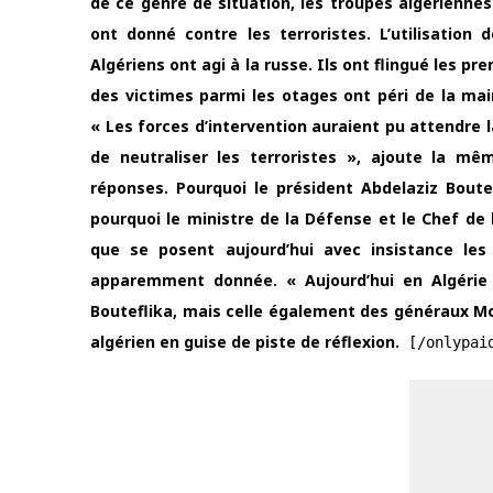
de ce genre de situation, les troupes algériennes
ont donné contre les terroristes. L’utilisation
Algériens ont agi à la russe. Ils ont flingué les p
des victimes parmi les otages ont péri de la ma
« Les forces d’intervention auraient pu attendre l
de neutraliser les terroristes », ajoute la mê
réponses. Pourquoi le président Abdelaziz Boute
pourquoi le ministre de la Défense et le Chef de 
que se posent aujourd’hui avec insistance les
apparemment donnée. « Aujourd’hui en Algérie 
Bouteflika, mais celle également des généraux M
algérien en guise de piste de réflexion.
[/onlypai