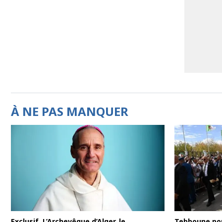
À NE PAS MANQUER
Exclusif. L’Archevêque d’Alger, le
Tebboune pou