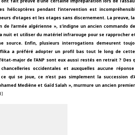
 ont fait preuve d’une certaine impréparation lors de l’assaut
 des hélicoptères pendant l’intervention est incompréhensib
reneurs d’otages et les otages sans discernement. La preuve, l
in de l’armée algérienne », s’indigne un ancien commando de
a nuit et utiliser du matériel infrarouge pour se rapprocher e
me source. Enfin, plusieurs interrogations demeurent touj
flika a préféré adopter un profil bas tout le long de cette
l’état-major de l’ANP sont eux aussi restés en retrait ? Des 
 chancelleries occidentales et auxquelles aucune répons
ce qui se joue, ce n’est pas simplement la succession d’
ohamed Mediène et Gaïd Salah », murmure un ancien premier
d]