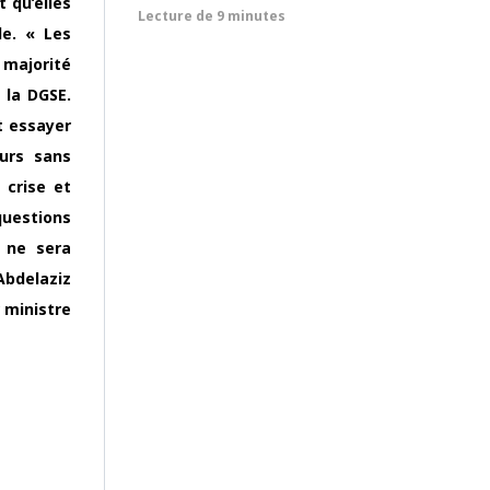
 qu’elles
Lecture de
9 minutes
le. « Les
a majorité
 la DGSE.
t essayer
ours sans
 crise et
questions
e ne sera
Abdelaziz
 ministre