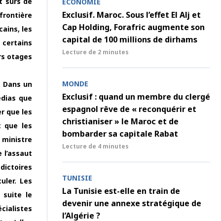
t sûrs de
ECONOMIE
Exclusif. Maroc. Sous l’effet El Alj et
frontière
Cap Holding, Forafric augmente son
cains, les
capital de 100 millions de dirhams
e certains
Lecture de
2 minutes
rs otages
MONDE
. Dans un
Exclusif : quand un membre du clergé
édias que
espagnol rêve de « reconquérir et
r que les
christianiser » le Maroc et de
t que les
bombarder sa capitale Rabat
 ministre
Lecture de
4 minutes
 l’assaut
dictoires
TUNISIE
uler. Les
La Tunisie est-elle en train de
 suite le
devenir une annexe stratégique de
cialistes
l’Algérie ?