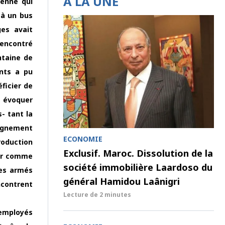
À LA UNE
ienne qui
 à un bus
ges avait
rencontré
ntaine de
ants a pu
ficier de
à évoquer
- tant la
eignement
ECONOMIE
roduction
Exclusif. Maroc. Dissolution de la
our comme
société immobilière Laardoso du
mes armés
général Hamidou Laânigri
ncontrent
Lecture de
2 minutes
 employés