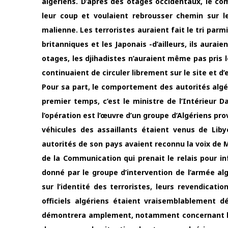
algériens. D’après des otages occidentaux, le com
leur coup et voulaient rebrousser chemin sur 
malienne. Les terroristes auraient fait le tri par
britanniques et les Japonais -d’ailleurs, ils aura
otages, les djihadistes n’auraient même pas pris 
continuaient de circuler librement sur le site et d
Pour sa part, le comportement des autorités algé
premier temps, c’est le ministre de l’Intérieur
l’opération est l’œuvre d’un groupe d’Algériens pr
véhicules des assaillants étaient venus de Liby
autorités de son pays avaient reconnu la voix de M
de la Communication qui prenait le relais pour 
donné par le groupe d’intervention de l’armée al
sur l’identité des terroristes, leurs revendicati
officiels algériens étaient vraisemblablement 
démontrera amplement, notamment concernant l’op