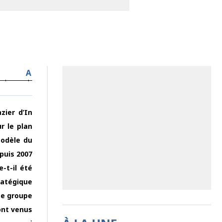
A
zier d’In
r le plan
modèle du
epuis 2007
-t-il été
ratégique
Le groupe
sont venus