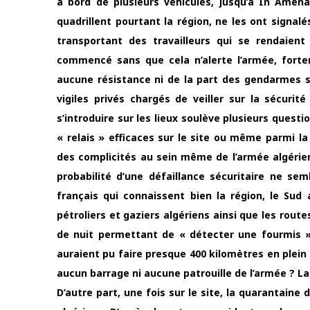
à bord de plusieurs véhicules, jusqu’à In Amena
quadrillent pourtant la région, ne les ont signal
transportant des travailleurs qui se rendaient 
commencé sans que cela n’alerte l’armée, forte
aucune résistance ni de la part des gendarmes s
vigiles privés chargés de veiller sur la sécurité
s’introduire sur les lieux soulève plusieurs quest
« relais » efficaces sur le site ou même parmi l
des complicités au sein même de l’armée algérien
probabilité d’une défaillance sécuritaire ne sem
français qui connaissent bien la région, le Sud 
pétroliers et gaziers algériens ainsi que les rou
de nuit permettant de « détecter une fourmis 
auraient pu faire presque 400 kilomètres en plein
aucun barrage ni aucune patrouille de l’armée ? 
D’autre part, une fois sur le site, la quarantaine