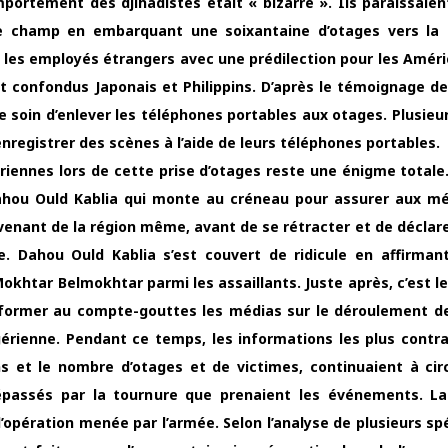
portement des djihadistes était « bizarre ». Ils paraissaien
le champ en embarquant une soixantaine d’otages vers la 
mi les employés étrangers avec une prédilection pour les Améri
ient confondus Japonais et Philippins. D’après le témoignage d
le soin d’enlever les téléphones portables aux otages. Plusieu
’enregistrer des scènes à l’aide de leurs téléphones portables.
riennes lors de cette prise d’otages reste une énigme totale
 Dahou Ould Kablia qui monte au créneau pour assurer aux m
ovenant de la région même, avant de se rétracter et de déclare
e. Dahou Ould Kablia s’est couvert de ridicule en affirman
okhtar Belmokhtar parmi les assaillants. Juste après, c’est le
informer au compte-gouttes les médias sur le déroulement de
gérienne. Pendant ce temps, les informations les plus contra
ons et le nombre d’otages et de victimes, continuaient à circ
dépassés par la tournure que prenaient les événements. La
ération menée par l’armée. Selon l’analyse de plusieurs spé