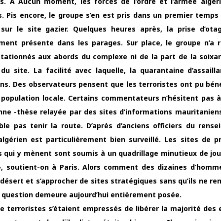
s. A Aucun moment, les forces de l’ordre et l’armée algér
és. Pis encore, le groupe s’en est pris dans un premier temps
sur le site gazier. Quelques heures après, la prise d’ota
ment présente dans les parages. Sur place, le groupe n’a 
tationnés aux abords du complexe ni de la part de la soixa
 du site. La facilité avec laquelle, la quarantaine d’assaill
ions. Des observateurs pensent que les terroristes ont pu béné
a population locale. Certains commentateurs n’hésitent pas 
ne -thèse relayée par des sites d’informations mauritaniens
ble pas tenir la route. D’après d’anciens officiers du rens
algérien est particulièrement bien surveillé. Les sites de p
tes qui y mènent sont soumis à un quadrillage minutieux de j
», soutient-on à Paris. Alors comment des dizaines d’hom
 désert et s’approcher de sites stratégiques sans qu’ils ne re
La question demeure aujourd’hui entièrement posée.
 de terroristes s’étaient empressés de libérer la majorité des