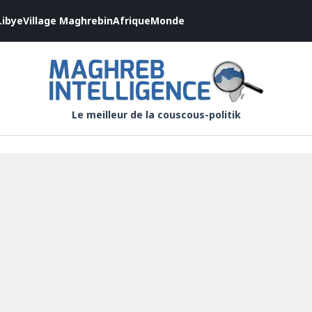
Libye
Village Maghrebin
Afrique
Monde
Le meilleur de la couscous-politik