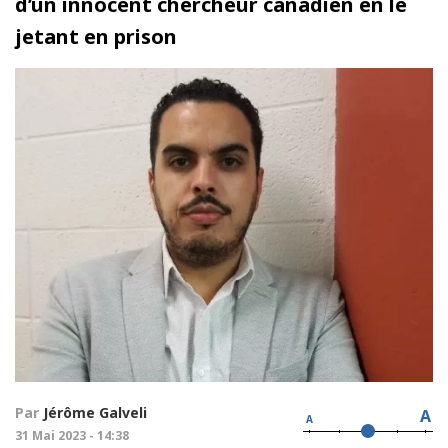
d’un innocent chercheur canadien en le
jetant en prison
Par
Jérôme Galveli
A
A
31 Mai 2023 - 14:38