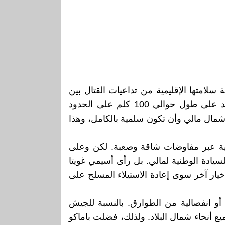
ة سلامتها الإقليمية من تداعيات القتال بين
مختلف الجماعات المسلحة والقوات العسكرية المالية. وتتمثل هذه الخطة في إنشاء منطقة عازلة تمتد على طول حوالي 100 كلم على الحدود
 المنطقة العازلة في شمال مالي وأن تكون سلمية بالكامل، وهذا
ية عبر مفاوضات شاقة وصعبة. لكن وعلى
سيادة الوطنية لمالي. بل رأى أسيمي غويتا
خيار آخر سوى إعادة الاستيلاء المسلح على
و انفصالية من الطوارق. بالنسبة للجيش
ع أنحاء شمال البلاد. ولذلك، فضلت باماكو