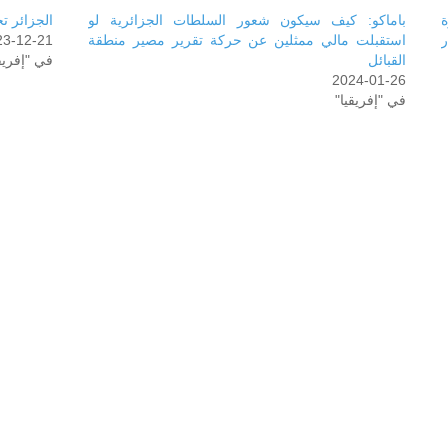
باماكو: كيف سيكون شعور السلطات الجزائرية لو
الجزائر تخ
ر
استقبلت مالي ممثلين عن حركة تقرير مصير منطقة
23-12-21
القبائل
في "إفريق
2024-01-26
في "إفريقيا"