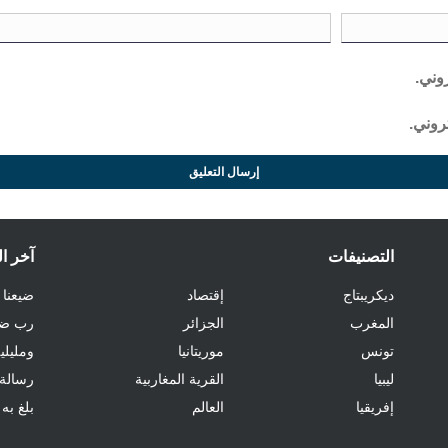
روني.
روني.
التصنيفات
آخر ا
ديكريبتاج
إقتصاد
ضيعنا 
المغرب
الجزائر
رب ضار
تونس
موريتانيا
ومليلية
ليبيا
القرية المغاربية
رسالة
إفريقيا
العالم
بلغ به