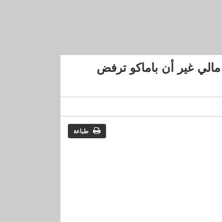
 لإقامة منطقة عازلة بطول 100 كلم شمال مالي غير أن باماكو ترفض
طباعة