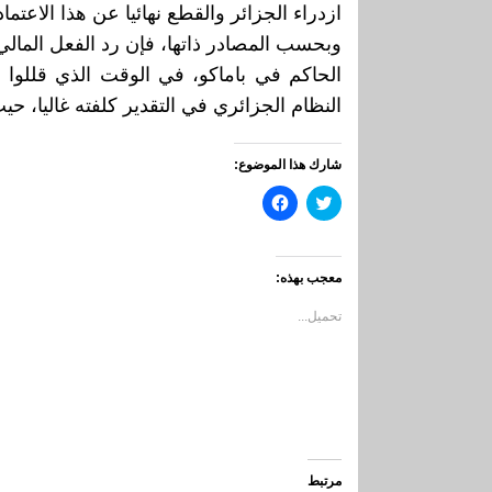
ازدراء الجزائر والقطع نهائيا عن هذا الاعتم
وبحسب المصادر ذاتها، فإن رد الفعل المالي
الحاكم في باماكو، في الوقت الذي قللوا
النظام الجزائري في التقدير كلفته غاليا، ح
شارك هذا الموضوع:
اضغط
انقر
للمشاركة
للمشاركة
على
على
تويتر
فيسبوك
(فتح
(فتح
في
في
معجب بهذه:
نافذة
نافذة
جديدة)
جديدة)
تحميل...
مرتبط