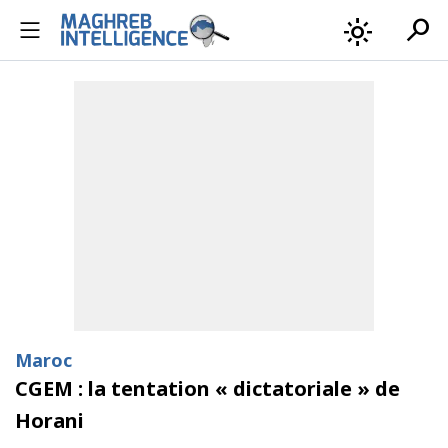
search
light_mode
Maroc
CGEM : la tentation « dictatoriale » de
Horani