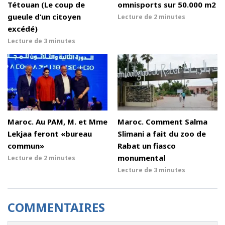
Tétouan (Le coup de
omnisports sur 50.000 m2
gueule d’un citoyen
Lecture de
2 minutes
excédé)
Lecture de
3 minutes
Maroc. Au PAM, M. et Mme
Maroc. Comment Salma
Lekjaa feront «bureau
Slimani a fait du zoo de
commun»
Rabat un fiasco
monumental
Lecture de
2 minutes
Lecture de
3 minutes
COMMENTAIRES