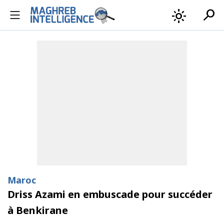
search
light_mode
Maroc
Driss Azami en embuscade pour succéder
à Benkirane