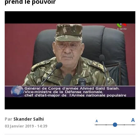
prend le pouvoir
Par
Skander Salhi
A
A
03 Janvier 2019 - 14:39