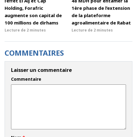
l’effet El Alj et Cap
48 MDH pour entamer la
Holding, Forafric
1ère phase de l’extension
augmente son capital de
de la plateforme
100 millions de dirhams
agroalimentaire de Rabat
Lecture de
2 minutes
Lecture de
2 minutes
COMMENTAIRES
Laisser un commentaire
Commentaire