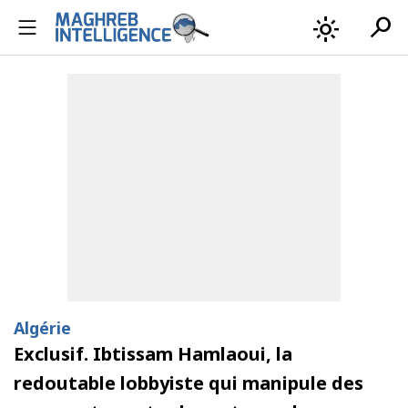
search
light_mode
Algérie
Exclusif. Ibtissam Hamlaoui, la
redoutable lobbyiste qui manipule des