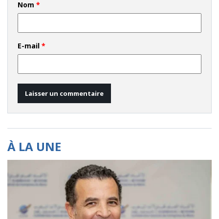
Nom
*
E-mail
*
À LA UNE