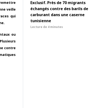
Exclusif. Près de 70 migrants
 remettre
échangés contre des barils de
nne veille
carburant dans une caserne
races qui
tunisienne
ne.
Lecture de
4 minutes
entaux ou
Plusieurs
ne contre
omatiques