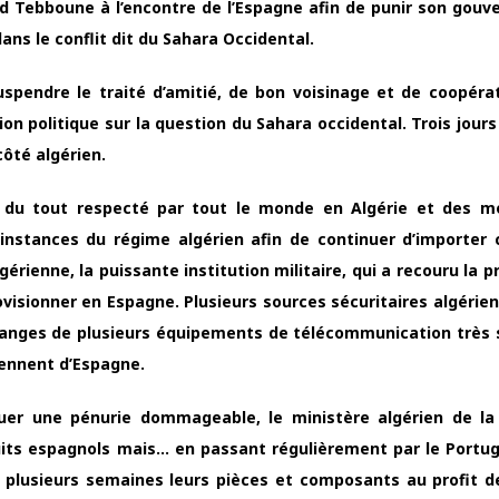
d Tebboune à l’encontre de l’Espagne afin de punir son gou
dans le conflit dit du Sahara Occidental.
e suspendre le traité d’amitié, de bon voisinage et de coopéra
n politique sur la question du Sahara occidental. Trois jours 
ôté algérien.
as du tout respecté par tout le monde en Algérie et des 
instances du régime algérien afin de continuer d’importer 
érienne, la puissante institution militaire, qui a recouru la 
visionner en Espagne. Plusieurs sources sécuritaires algérie
anges de plusieurs équipements de télécommunication très 
iennent d’Espagne.
oquer une pénurie dommageable, le ministère algérien de l
its espagnols mais… en passant régulièrement par le Portuga
s plusieurs semaines leurs pièces et composants au profit d