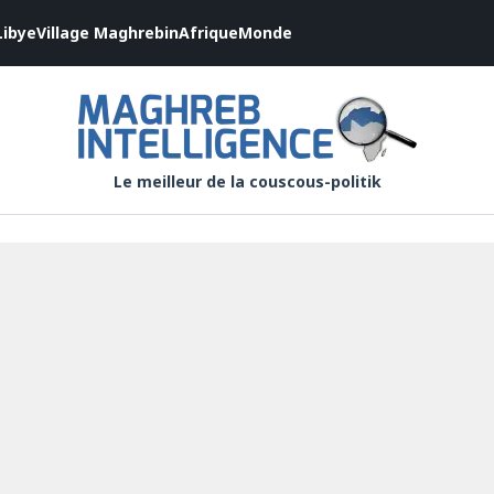
Libye
Village Maghrebin
Afrique
Monde
Le meilleur de la couscous-politik