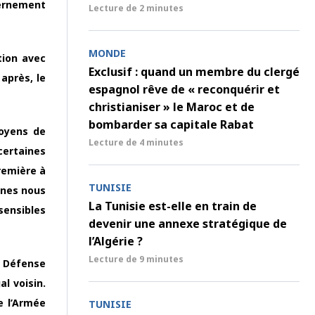
vernement
Lecture de
2 minutes
MONDE
tion avec
Exclusif : quand un membre du clergé
après, le
espagnol rêve de « reconquérir et
christianiser » le Maroc et de
bombarder sa capitale Rabat
moyens de
Lecture de
4 minutes
certaines
première à
TUNISIE
nnes nous
La Tunisie est-elle en train de
sensibles
devenir une annexe stratégique de
l’Algérie ?
Lecture de
9 minutes
a Défense
l voisin.
e l’Armée
TUNISIE